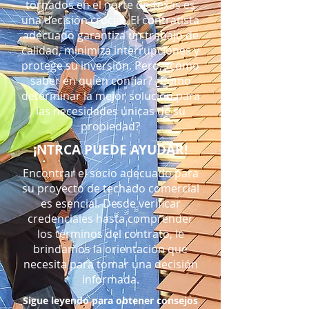
tornados en el norte de Texas es
una decisión crucial. El contratista
adecuado garantiza un trabajo de
calidad, minimiza interrupciones y
protege su inversión. Pero, ¿cómo
saber en quién confiar? ¿Cómo
determinar la mejor solución para
las necesidades únicas de su
propiedad?
¡NTRCA PUEDE AYUDAR!
Encontrar el socio adecuado para
su proyecto de techado comercial
es esencial. Desde verificar
credenciales hasta comprender
los términos del contrato, le
brindamos la orientación que
necesita para tomar una decisión
informada.
Sigue leyendo para obtener consejos