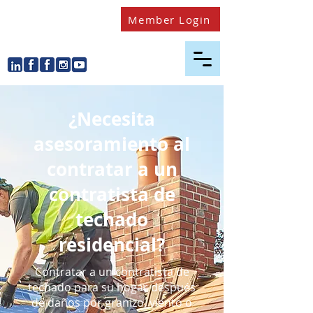
Member Login
¿Necesita
asesoramiento al
contratar a un
contratista de
techado
residencial?
Contratar a un contratista de
techado para su hogar después
de daños por granizo, viento o